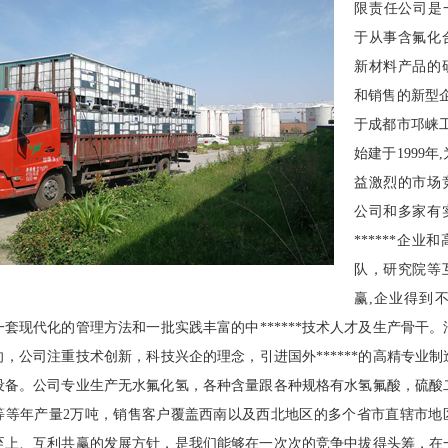
限责任公司是一家
于从事含氟化
新材料产品的
和销售的新型企
于成都市邛崃工
始建于1999年
益激烈的市场
公司和多家有
******企业
队，研究院等
赢,企业得到不
套现代化的管理方法和一批实践丰富的中******技术人才及生产骨干
，公司注重技术创新，科技兴企的理念，引进国外******的高精专业
设备。公司专业生产无水氟化氢，各种含量跟各种规格有水氢氟酸，硫酸
等等年产量2万吨，销售客户覆盖西南以及西北地区的多个省市直辖市地
至上、互利共赢的发展方针，是我们能够在一次次的竞争中拔得头筹，在