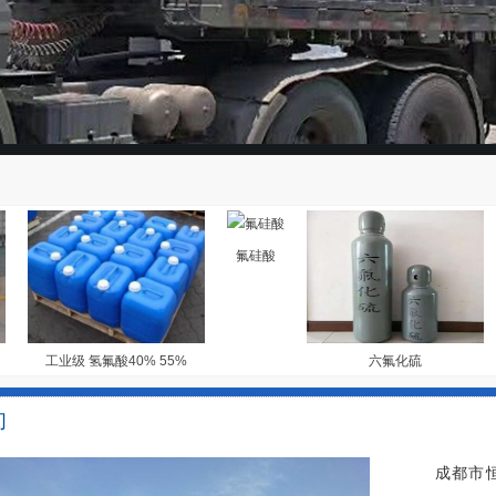
氟硅酸
工业级 氢氟酸40% 55%
六氟化硫
们
成都市恒