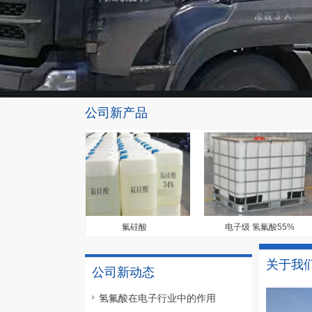
公司新产品
量99.9%
氟硅酸
电子级 氢氟酸55%
关于我
公司新动态
氢氟酸在电子行业中的作用