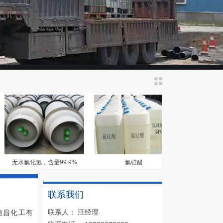
无水氟化氢，含量99.9%
氟硅酸
电子级 氢氟
联系我们
联系人： 汪经理
昌化工有