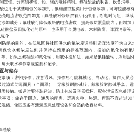
于测定钡。分离钡和锶。铅、锡的电解精制。氟硅酸盐的制备。设备消毒。
硅酸也用于某些电镀的添加剂，氟硅酸或盐类用于镀铬添加，可与硫酸根有
光亮电流密度范围加宽；氟硅酸对镀铬层有活化作用，断电时间短，继续
的添加成分；氟硅酸可降低镀铬的电流密度，提高镀层覆盖能力，但增加
取氟硅酸盐及四氟化硅的原料，也应用于金属电镀、木材防腐、啤酒消毒等
水氟化
到防龋的目的，在低氟区将社区供水的氟浓度调整到适宜浓度即为自来
确保饮水氟浓度达到并保持在预定的标准范围内，投加的氟化物有氟硅酸（
F）等。如果是氟硅酸和氟化钠，用液体投加法，如果是氟硅酸钠，则用固
，每天取水样作常规监测和记录。
置与储存
意事项：密闭操作，注意通风。操作尽可能机械化、自动化。操作人员必
吸过滤式防毒面具（全面罩），穿橡胶耐酸碱服，戴橡胶耐酸碱手套。远
碱类接触。搬运时要轻装轻卸，防止包装及容器损坏。配备泄漏应急处理
意事项：储存于阴凉、通风的库房。远离火种、热源。库温不宜超过30
忌混储。储区应备有泄漏应急处理设备和合适的收容材料。
氟硅酸