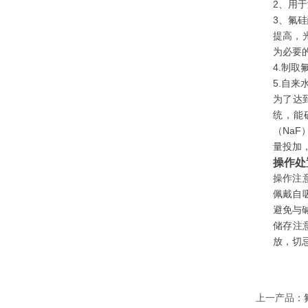
2、用
3、氟
提高，
为必要
4.制
5.自来
为了达
统，能
（Na
量投加
操作处
操作注
佩戴自
避免与
储存注
放，切
上一产品
：