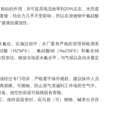
相似的作用，并可提高电流效率到20%左右，光亮度
复镀，结合力几乎不受影响，所以在滚镀铬中氟硅酸
了镀液的腐蚀性。
。
水氟化。实施过程中，水厂要有严格的管理和检测系
H2SiF6）、氟硅酸钠（Na2SiF6）和氟化钠
体投加法。根据当地原水氟水平，与气候以及供水量定
须经过专门培训，严格遵守操作规程。建议操作人员
离易燃、可燃物。防止蒸气泄漏到工作场所空气中。
设备。倒空的容器可能残留有害物。
℃。保持容器密封。应与易（可）燃物、碱类分开存