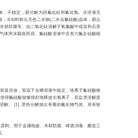
气体，不稳定，易分解为四氟化硅和氟化氢。水溶液无
，冷却时析出无色二水物(二水合氟硅酸)晶体，熔点
、木材防腐等。由二氧化硅溶解于氢氟酸中或混和石英
气体用水吸收而得。氟硅酸溶液中含有六氟合硅酸根
用塑料容器存放，室温下在稀溶液中稳定，络离子氟硅酸根
散，使得氟硅酸能够很好地释放出氢离子，其盐类溶解度
解。 [1] 受热分解放出有毒的氟化物气体。具有较
本原料。用于金属电镀、木材防腐、啤酒消毒、酿造工
剂。