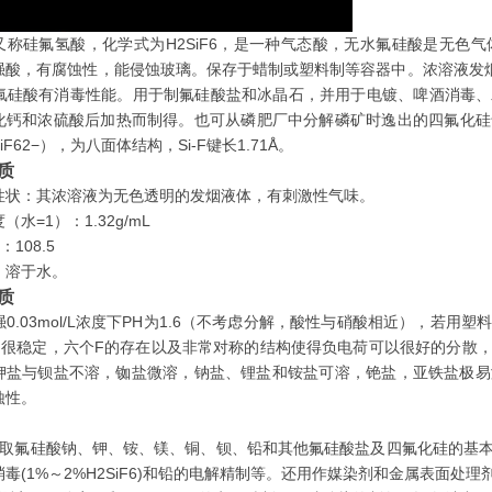
又称硅氟氢酸，化学式为H2SiF6，是一种气态酸，无水氟硅酸是无色
强酸，有腐蚀性，能侵蚀玻璃。保存于蜡制或塑料制等容器中。浓溶液发烟
。氟硅酸有消毒性能。用于制氟硅酸盐和冰晶石，并用于电镀、啤酒消毒
化钙和浓硫酸后加热而制得。也可从磷肥厂中分解磷矿时逸出的四氟化硅
iF62−），为八面体结构，Si-F键长1.71Å。
质
性状：其浓溶液为无色透明的发烟液体，有刺激性气味。
（水=1）：1.32g/mL
：108.5
：溶于水。
质
0.03mol/L浓度下PH为1.6（不考虑分解，酸性与硝酸相近），若
F62-)很稳定，六个F的存在以及非常对称的结构使得负电荷可以很好的分
钾盐与钡盐不溶，铷盐微溶，钠盐、锂盐和铵盐可溶，铯盐，亚铁盐极易溶
蚀性。
制取氟硅酸钠、钾、铵、镁、铜、钡、铅和其他氟硅酸盐及四氟化硅的基
毒(1%～2%H2SiF6)和铅的电解精制等。还用作媒染剂和金属表面处理