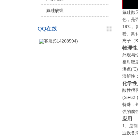
氟硅酸镁
氟硅酸
色，是
19℃
QQ在线
粉、氟
离子（S
客服(514208594)
物理性
外观与
相对密度
沸点(℃)
溶解性
化学性
酸性很强
(Si
特殊，
强的腐
应用
1、是
业设备消