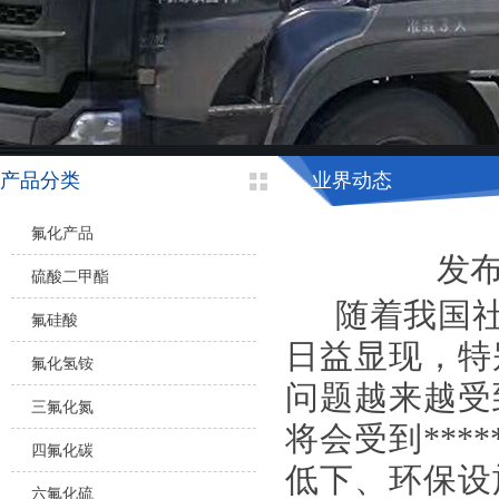
产品分类
业界动态
氟化产品
发布时
硫酸二甲酯
随着我国社
氟硅酸
日益显现，特
氟化氢铵
问题越来越受
三氟化氮
将会受到**
四氟化碳
低下、环保设
六氟化硫